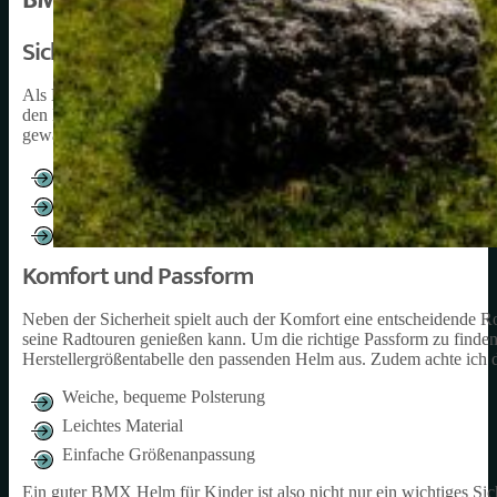
Sicherheit für Kinder
Als Elternteil ist es mir besonders wichtig, dass mein Kind sicher 
den Kopf meines Kindes bei Stürzen und Unfällen und vermindert 
gewährleisten, sollte der Helm folgende Eigenschaften aufweisen:
Stabile, stoßabsorbierende Helmschale
Verstellbarer Kinnriemen
Gute Belüftung
Komfort und Passform
Neben der Sicherheit spielt auch der Komfort eine entscheidende R
seine Radtouren genießen kann. Um die richtige Passform zu find
Herstellergrößentabelle den passenden Helm aus. Zudem achte ich 
Weiche, bequeme Polsterung
Leichtes Material
Einfache Größenanpassung
Ein guter BMX Helm für Kinder ist also nicht nur ein wichtiges Sic