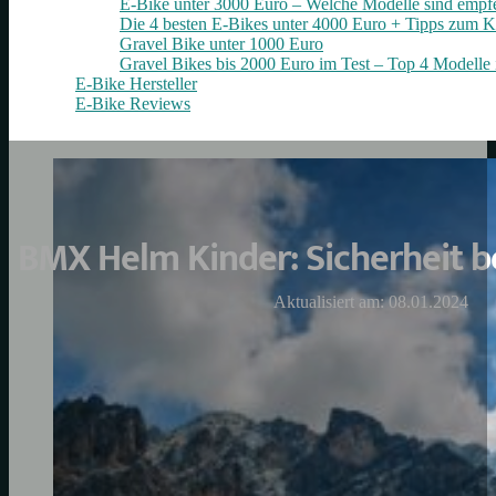
E-Bike unter 3000 Euro – Welche Modelle sind empf
Die 4 besten E‑Bikes unter 4000 Euro + Tipps zum K
Gravel Bike unter 1000 Euro
Gravel Bikes bis 2000 Euro im Test – Top 4 Modelle 
E-Bike Hersteller
E-Bike Reviews
BMX Helm Kinder: Sicherheit 
Aktualisiert am: 08.01.2024