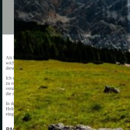
Als begeisterter BMX-Fahrer weiß ich, wie wichtig es ist, meine K
wichtigsten Sicherheitsmerkmale ist der BMX-Helm, und es ist une
diesem Artikel werde ich über BMX-Helme für Kinder sprechen und 
Ich erinnere mich noch gut an meine ersten Erfahrungen mit BMX-Fa
zu erkunden. Für meine eigenen Kinder möchte ich die gleiche Freude
verantwortungsbewusst und sicher zu fahren. Deshalb wähle ich so
die richtige Größe und den richtigen Schutz bieten.
In den folgenden Abschnitten werde ich auf einige der wichtigste
Helms für Kinder zu berücksichtigen sind. Dabei werde ich auch 
eingehen, damit ihr als Eltern oder Erziehungsberechtigte die beste
BMX Helm Kinder: Wichtigkeit und Nutzen