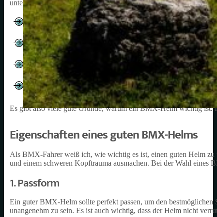
unterwegs bin. Warum ist das so wichtig? Hier sind ein paar Gründe
Schutz vor Verletzungen: Ein Helm schützt den Kopf vor Verl
gefährlich sein. Ein Helm kann Verletzungen verhindern oder
Sicherheit: Ein Helm erhöht die Sicherheit beim BMX-Fahren
das Fahren konzentrieren und sich sicherer fühlen.
Vorbildfunktion: Wenn ich als BMX-Fahrer einen Helm trage, se
wichtig ist und dass man auch als cooler BMX-Fahrer einen 
Pflicht: In einigen Ländern und bei manchen Veranstaltungen 
muss mit Strafen rechnen.
Es gibt also viele gute Gründe, warum ein BMX-Helm wichtig ist
Eigenschaften eines guten BMX-Helms
Als BMX-Fahrer weiß ich, wie wichtig es ist, einen guten Helm zu 
und einem schweren Kopftrauma ausmachen. Bei der Wahl eines BMX
1. Passform
Ein guter BMX-Helm sollte perfekt passen, um den bestmöglichen S
unangenehm zu sein. Es ist auch wichtig, dass der Helm nicht verru