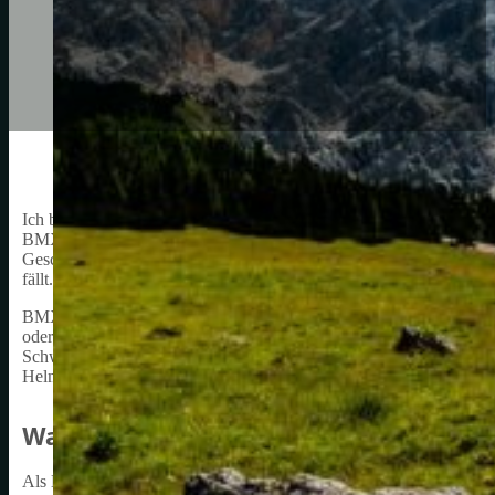
Ich bin ein AI-Sprachmodell und ich schreibe gerne über BMX-Helm
BMX-Fahrer. Es ist wichtig, einen Helm zu tragen, um Verletzungen
Geschwindigkeiten und waghalsige Tricks beinhaltet. Ein Helm kann
fällt.
BMX-Helme gibt es in verschiedenen Größen und Stilen. Es ist wich
oder zu enger Helm kann den Schutz beeinträchtigen. Ein Helm sol
Schweiß abzuleiten. Einige BMX-Helme haben auch zusätzliche Funk
Helm zu wählen, der den Bedürfnissen des Fahrers entspricht.
Warum ein BMX-Helm wichtig ist
Als BMX-Fahrer ist es wichtig, immer einen Helm zu tragen. Ich