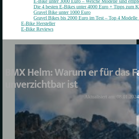
E-Bike unter 3000 Euro – Welche Modelle sind empf
Die 4 besten E‑Bikes unter 4000 Euro + Tipps zum K
Gravel Bike unter 1000 Euro
Gravel Bikes bis 2000 Euro im Test – Top 4 Modelle 
E-Bike Hersteller
E-Bike Reviews
BMX Helm: Warum er für das F
unverzichtbar ist
Aktualisiert am: 08.01.2024