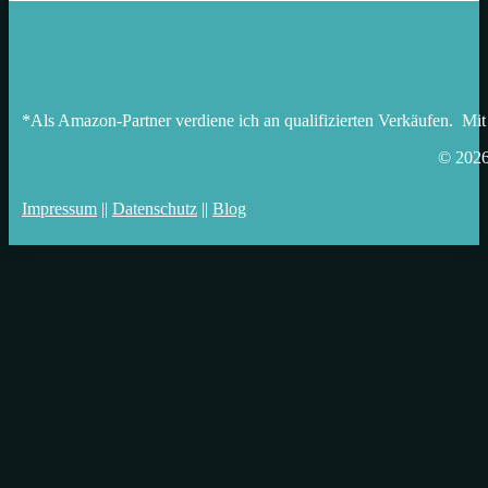
*Als Amazon-Partner verdiene ich an qualifizierten Verkäufen. Mit
© 202
Impressum
||
Datenschutz
||
Blog