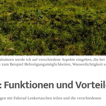
mmer gut ausgerüstet zu sein, um jederzeit optimal von A nach B
lären Fahrradausrüstung ist die Fahrrad-Lenkertasche. In dies
eilen und zeigen, warum sie so nützlich sind.
uraum, sondern sind auch leicht zugänglich, während man in
inge, auf die man schnell und einfach zugreifen möchte, wie G
ren oder beim Pendeln zur Arbeit bewähren sich Lenkertaschen 
ie sich in Größe und Form unterscheiden und somit unterschied
ätzen werde ich auf verschiedene Aspekte eingehen, die bei 
e zum Beispiel Befestigungsmöglichkeiten, Wasserdichtigkeit 
 Funktionen und Vorteil
ngen mit Fahrrad Lenkertaschen teilen und die verschiedenen