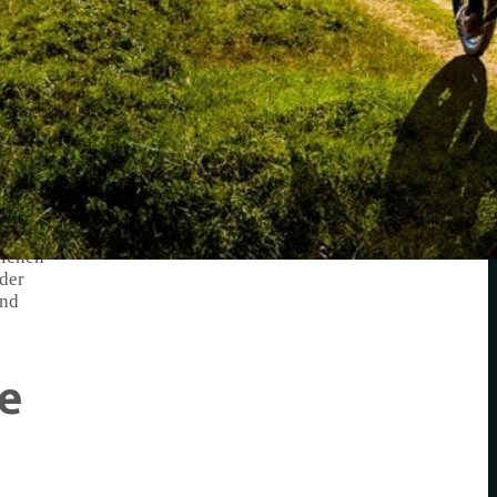
 zu
em
eld,
durch
lichen
der
und
e