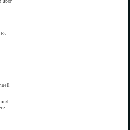
n über
 Es
hnell
t und
ere