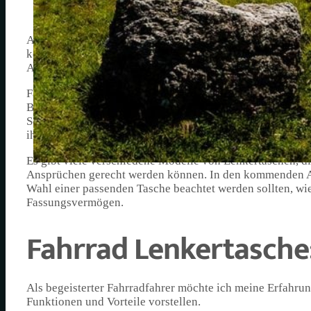
Als begeisterter Radfahrer weiß ich, wie wichtig es ist, i
kommen. Eine praktische und beliebte Ergänzung zur regu
Artikel möchte ich meine Erfahrungen mit Lenkertaschen t
Fahrrad-Lenkertaschen bieten nicht nur zusätzlichen Sta
Bewegung ist. Dadurch eignen sie sich hervorragend für D
Schlüssel oder das Smartphone. Gerade bei längeren Tou
ihre Funktionalität und bequeme Handhabung.
Es gibt viele verschiedene Modelle von Lenkertaschen, d
Ansprüchen gerecht werden können. In den kommenden Abs
Wahl einer passenden Tasche beachtet werden sollten, wi
Fassungsvermögen.
Fahrrad Lenkertasche:
Als begeisterter Fahrradfahrer möchte ich meine Erfahru
Funktionen und Vorteile vorstellen.