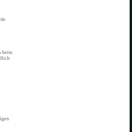
rde
h beim
dlich
tigen