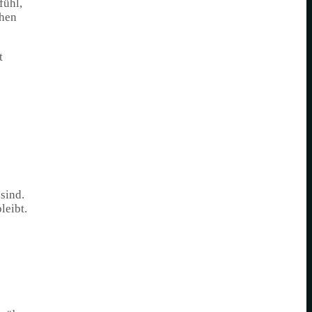
fühl,
chen
t
sind.
leibt.