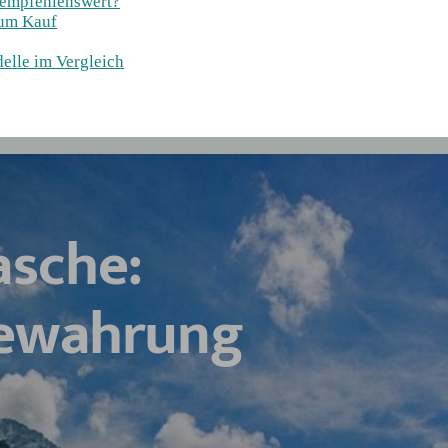
 empfehlenswert?
zum Kauf
elle im Vergleich
asche:
bewahrung