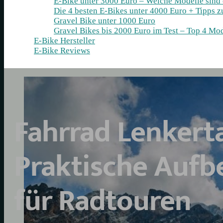
E-Bike unter 3000 Euro – Welche Modelle sind
Die 4 besten E‑Bikes unter 4000 Euro + Tipps 
Gravel Bike unter 1000 Euro
Gravel Bikes bis 2000 Euro im Test – Top 4 Mod
E-Bike Hersteller
E-Bike Reviews
Fahrrad Lenkert
Praktische Auf
für Radtouren