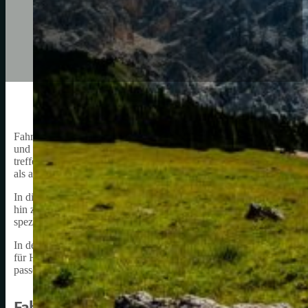
Fahrrad Oberteil Herren ist ein wichtiger Aspekt für jeden begeiste
und Kenntnisse über Fahrrad Oberteile für Herren teilen, um anderen
treffen. In den letzten Jahren hat sich die Radbekleidung stark wei
als auch Schutz bieten.
In diesem Artikel möchte ich auf die verschiedenen Aspekte von Fa
hin zu den neuesten Trends. Es ist wichtig, dass man beim Kauf eine
speziell dafür entwickelt, um den Fahrer vor den Elementen zu schü
In den folgenden Abschnitten werde ich die unterschiedlichen Mate
für Herren zu berücksichtigen sind. Hierbei werde ich auch einige m
passende Produkt für Ihre Bedürfnisse zu finden.
Fahrrad Oberteil Herren: Materialien und 