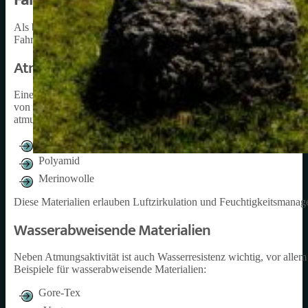
Als begeisterter Fahrradfahrer möchte ich Ihnen einige der wichtigs
Fahrrad-Oberteilen für Herren verwendet werden.
Atmungsaktive Stoffe
Eines der Hauptmerkmale, nach denen ich bei Fahrrad-Oberteilen su
von meinem Körper wegzuleiten und mich während langen Fahrten od
atmungsaktiven Materialien sind:
Polyester
Polyamid
Merinowolle
Diese Materialien erlauben Luftzirkulation und Feuchtigkeitsmana
Wasserabweisende Materialien
Neben Atmungsaktivität ist auch Wasserresistenz wichtig, vor allem
Beispiele für wasserabweisende Materialien:
Gore-Tex