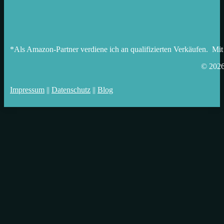
*Als Amazon-Partner verdiene ich an qualifizierten Verkäufen. Mit
© 202
Impressum
||
Datenschutz
||
Blog