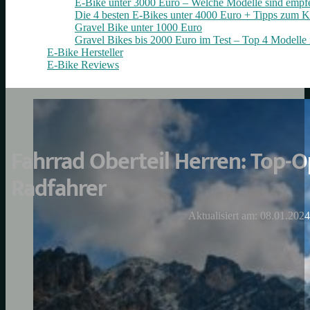
E-Bike unter 3000 Euro – Welche Modelle sind empf
Die 4 besten E‑Bikes unter 4000 Euro + Tipps zum K
Gravel Bike unter 1000 Euro
Gravel Bikes bis 2000 Euro im Test – Top 4 Modelle 
E-Bike Hersteller
E-Bike Reviews
Fahrrad Oberteil Herren: Top-O
Radfahrer
Aktualisiert am: 08.01.2024