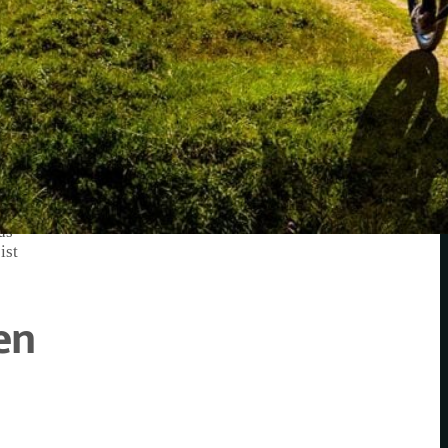
kann
f
zielle
em ist
en.
as
ist
en