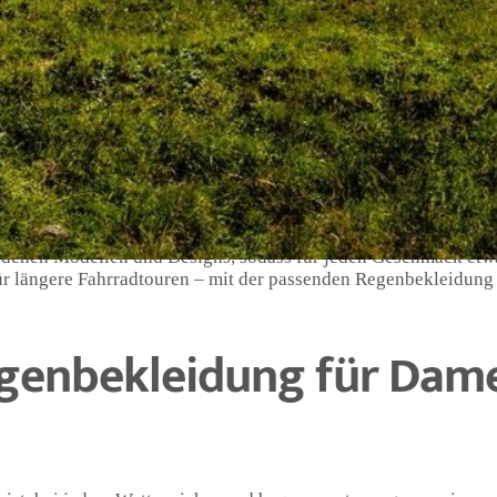
st, bei jedem Wetter gut ausgerüstet zu sein. Gerade bei Regen 
de Fahrradbekleidung trägt. Deshalb ist es umso wichtiger, au
en.
Schutz vor Nässe, sondern auch vor Wind und Kälte. Durch spe
an auch bei schlechtem Wetter trocken und warm bleibt. Außerd
um ein Schwitzen zu vermeiden.
dingt in eine gute Fahrrad Regenbekleidung für Damen investier
iedenen Modellen und Designs, sodass für jeden Geschmack etw
für längere Fahrradtouren – mit der passenden Regenbekleidung 
egenbekleidung für Dam