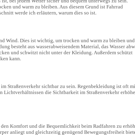
s ist, bei jedem Wetter sicher und bequem unterwegs zu sein.
ocken und warm zu bleiben. Aus diesem Grund ist Fahrrad
nitt werde ich erläutern, warum dies so ist.
d Wind. Dies ist wichtig, um trocken und warm zu bleiben un
dung besteht aus wasserabweisendem Material, das Wasser abw
ocken und schwitzt nicht unter der Kleidung. Außerdem schützt
nken kann.
im Straßenverkehr sichtbar zu sein. Regenbekleidung ist oft mi
ten Lichtverhältnissen die Sichtbarkeit im Straßenverkehr erhöhe
 den Komfort und die Bequemlichkeit beim Radfahren zu erhöh
örper anliegt und gleichzeitig genügend Bewegungsfreiheit biete