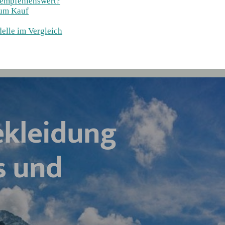
 empfehlenswert?
zum Kauf
elle im Vergleich
ekleidung
s und