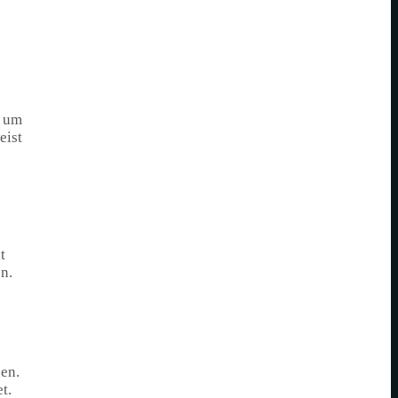
d um
eist
t
n.
en.
t.