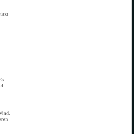
ützt
Es
nd.
Wind.
eren