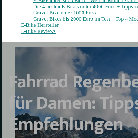
E-Bike unter 3000 Euro – Welche Modelle sind
Die 4 besten E‑Bikes unter 4000 Euro + Tipps 
Gravel Bike unter 1000 Euro
Gravel Bikes bis 2000 Euro im Test – Top 4 Mod
E-Bike Hersteller
E-Bike Reviews
Fahrrad Regenb
für Damen: Tipp
Empfehlungen