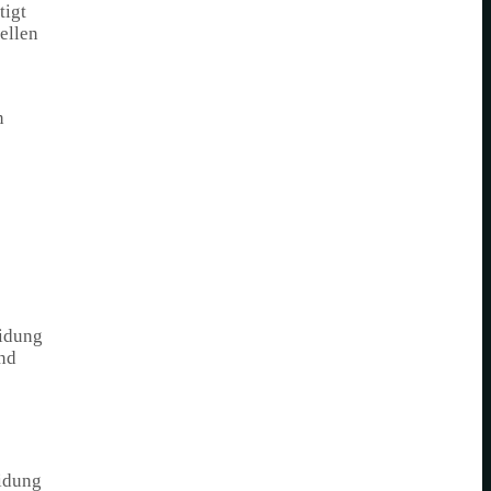
tigt
ellen
n
eidung
ind
eidung