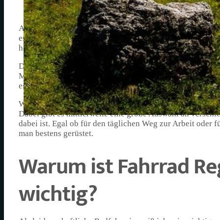
Als begeisterte Fahrradfahrerin weiß ich, wie wichtig es i
es schnell unangenehm werden, wenn man nicht die passen
hochwertige Fahrrad Regenbekleidung für Damen zu setz
Die Fahrrad Regenbekleidung für Damen bietet nicht nur 
Materialien und Technologien wird dafür gesorgt, dass m
es wichtig, dass die Regenbekleidung atmungsaktiv ist, 
Wer viel mit dem Fahrrad unterwegs ist, sollte also unbe
Dabei gibt es mittlerweile eine große Auswahl an versch
dabei ist. Egal ob für den täglichen Weg zur Arbeit oder 
man bestens gerüstet.
Warum ist Fahrrad R
wichtig?