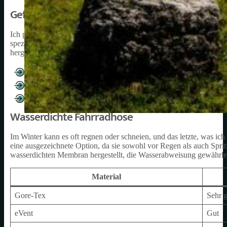
Gefütterte Fahrradhose
Ich persönlich finde gefütterte Fahrradhosen äußerst wichtig für d
spezielles Futter, das Isolation bietet und meine Beine vor Kälte s
hergestellt, die für hervorragende Wärmeeigenschaften bekannt sind
Fleece-Futter
Thermo-Futter
Isolation
Wasserdichte Fahrradhose
Im Winter kann es oft regnen oder schneien, und das letzte, was ich
eine ausgezeichnete Option, da sie sowohl vor Regen als auch Sprit
wasserdichten Membran hergestellt, die Wasserabweisung gewährlei
Material
Gore-Tex
Sehr g
eVent
Gut