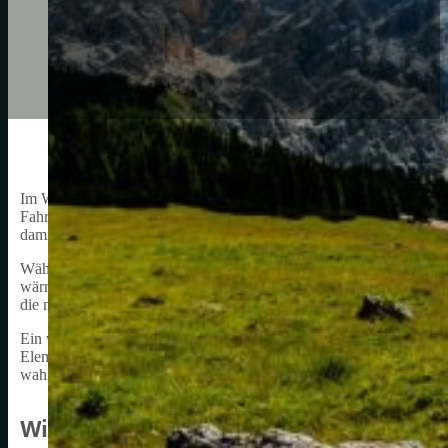
Im Winter ist es besonders wichtig, dass ich mich beim Radfahren 
Fahrradhose für den Winter. Fahrradhosen für den Winter sind spezi
damit ich mein Radfahren auch in der kalten Jahreszeit genießen ka
Während ich in den wärmeren Monaten auf dünne, bequeme Hosen se
wärmeisolierende als auch atmungsaktive Eigenschaften besitzt. Dies
die mich vor den winterlichen Bedingungen schützen und gleichzeit
Ein weiterer Vorteil von Winter-Fahrradhosen ist die erhöhte Sichtb
Elemente, die dafür sorgen, dass ich auch bei Dunkelheit und schle
wahrgenommen werde. Sicherheit und Komfort sind im Winter also
Winter Fahrradhose Typen