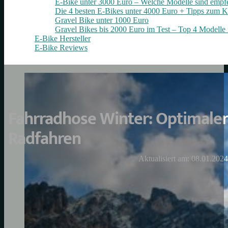
E-Bike unter 3000 Euro – Welche Modelle sind empf
Die 4 besten E‑Bikes unter 4000 Euro + Tipps zum K
Gravel Bike unter 1000 Euro
Gravel Bikes bis 2000 Euro im Test – Top 4 Modelle 
E-Bike Hersteller
E-Bike Reviews
Fahrradhose Winter: Optimaler
Radfahren
Aktualisiert am: 08.01.2024