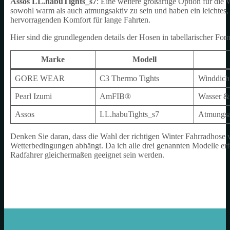
Assos LL.habuTights_s7
: Eine weitere großartige Option für die
sowohl warm als auch atmungsaktiv zu sein und haben ein leichtes, e
hervorragenden Komfort für lange Fahrten.
Hier sind die grundlegenden details der Hosen in tabellarischer For
Marke
Modell
GORE WEAR
C3 Thermo Tights
Winddicht
Pearl Izumi
AmFIB®
Wasser &
Assos
LL.habuTights_s7
Atmungsa
Denken Sie daran, dass die Wahl der richtigen Winter Fahrradhose
Wetterbedingungen abhängt. Da ich alle drei genannten Modelle erfol
Radfahrer gleichermaßen geeignet sein werden.