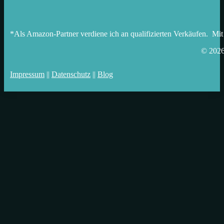
*Als Amazon-Partner verdiene ich an qualifizierten Verkäufen. Mit
© 202
Impressum
||
Datenschutz
||
Blog