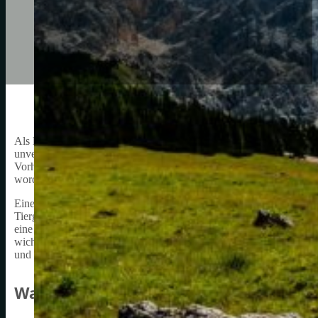
Als leidenschaftlicher Fahrradfahrer weiß ich, wie wichtig es ist, d
unverzichtbares Accessoire für Kinderfahrräder, da sie dazu beitra
Vorhandensein des Fahrrads aufmerksam zu machen. Eine Fahrradklin
worden und bietet eine kinderfreundliche und unterhaltsame Mögli
Eine Fahrradklingel Kinder gibt es in vielen verschiedenen Ausfüh
Tiergeräuschen oder Musik. Das macht sie nicht nur funktional, so
eine Fahrradklingel Kinder als Belohnung für gute Leistungen oder 
wichtig, eine Fahrradklingel Kinder zu wählen, die zum Alter und G
und sich sicher fühlt, wenn es auf dem Fahrrad unterwegs ist.
Warum eine Fahrradklingel für Kinder wich