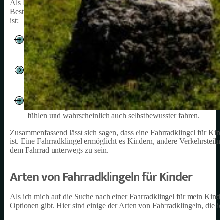
Als Elternteil weiß ich, wie wichtig es ist, dass mein Kind sicher au
Bestandteil der Sicherheitsausrüstung für jedes Kind auf dem Fahrr
ist:
Eine Fahrradklingel ermöglicht es Ihrem Kind, andere Verke
Fahrrad unterwegs ist, kann es schnell zu gefährlichen Situa
andere Verkehrsteilnehmer auf sich aufmerksam zu machen un
Eine Fahrradklingel kann auch dazu beitragen, dass Ihr Kind 
Klingel hat, die es benutzen kann, um andere Verkehrsteilneh
wahrscheinlich auch sicherer fahren.
Eine Fahrradklingel kann auch dazu beitragen, dass Ihr Kind 
es eine Klingel hat, die es benutzen kann, um andere Verkehr
fühlen und wahrscheinlich auch selbstbewusster fahren.
Zusammenfassend lässt sich sagen, dass eine Fahrradklingel für Kin
ist. Eine Fahrradklingel ermöglicht es Kindern, andere Verkehrstei
dem Fahrrad unterwegs zu sein.
Arten von Fahrradklingeln für Kinder
Als ich mich auf die Suche nach einer Fahrradklingel für mein Kind 
Optionen gibt. Hier sind einige der Arten von Fahrradklingeln, die 