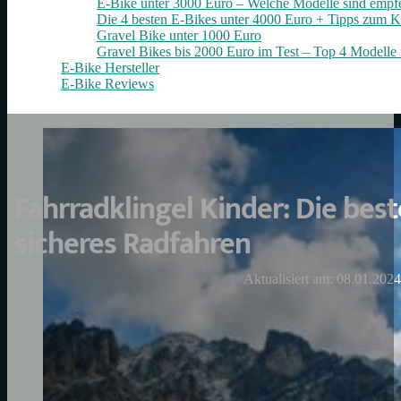
E-Bike unter 3000 Euro – Welche Modelle sind empf
Die 4 besten E‑Bikes unter 4000 Euro + Tipps zum K
Gravel Bike unter 1000 Euro
Gravel Bikes bis 2000 Euro im Test – Top 4 Modelle 
E-Bike Hersteller
E-Bike Reviews
Fahrradklingel Kinder: Die bes
sicheres Radfahren
Aktualisiert am: 08.01.2024