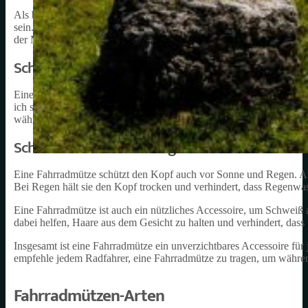
Als begeisterter Radfahrer weiß ich, wie wichtig es ist, sich ange
sein. Eine Fahrradmütze ist ein unverzichtbares Accessoire, das ich 
der Meinung bin, dass jeder Radfahrer eine Fahrradmütze tragen soll
Schutz vor Wind und Kälte
Eine Fahrradmütze schützt den Kopf und die Ohren vor kaltem Wind
ich schnell, wie die Kälte meine Ohren und meinen Kopf durchdrin
während der Fahrt zu schnell auskühle.
Schutz vor Sonne und Regen
Eine Fahrradmütze schützt den Kopf auch vor Sonne und Regen. A
Bei Regen hält sie den Kopf trocken und verhindert, dass Regenwass
Eine Fahrradmütze ist auch ein nützliches Accessoire, um Schweiß 
dabei helfen, Haare aus dem Gesicht zu halten und verhindert, dass
Insgesamt ist eine Fahrradmütze ein unverzichtbares Accessoire für
empfehle jedem Radfahrer, eine Fahrradmütze zu tragen, um während
Fahrradmützen-Arten