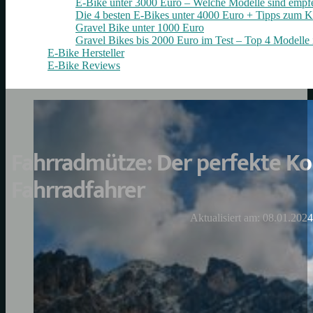
E-Bike unter 3000 Euro – Welche Modelle sind empf
Die 4 besten E‑Bikes unter 4000 Euro + Tipps zum K
Gravel Bike unter 1000 Euro
Gravel Bikes bis 2000 Euro im Test – Top 4 Modelle 
E-Bike Hersteller
E-Bike Reviews
Fahrradmütze: Der perfekte Ko
Fahrradfahrer
Aktualisiert am: 08.01.2024