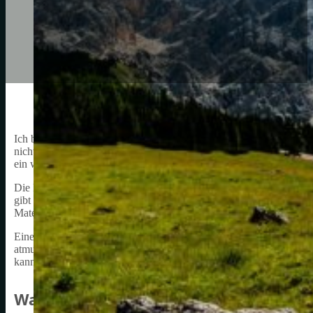
Ich bin begeistert von meinem neuen Fahrrad und habe mich entschi
nicht vernachlässigen wollte, war die Wahl der richtigen Fahrradmü
ein wichtiger Schutz vor Kälte und Wind während der Fahrt.
Die Fahrradmütze ist ein unverzichtbares Kleidungsstück für jeden R
gibt verschiedene Arten von Fahrradmützen, die für verschiedene 
Material ist ideal für den Sommer, während eine dickere Mütze mit 
Eine gute Fahrradmütze sollte eng anliegen und bequem sein, ohne z
atmungsaktivem Material hergestellt sein, damit Schweiß schnell ve
kann man das ganze Jahr über bequem und sicher radfahren.
Warum eine Fahrradmütze tragen?