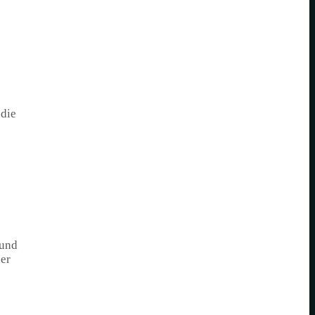
 die
 und
uer