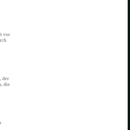
h vor
rch
, der
, die
n