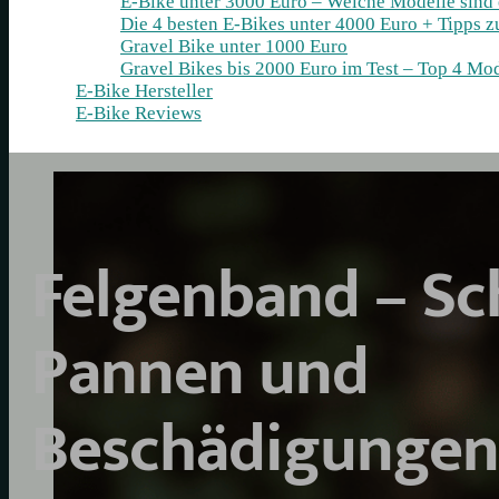
E-Bike unter 3000 Euro – Welche Modelle sind
Die 4 besten E‑Bikes unter 4000 Euro + Tipps 
Gravel Bike unter 1000 Euro
Gravel Bikes bis 2000 Euro im Test – Top 4 Mod
E-Bike Hersteller
E-Bike Reviews
Felgenband – Sc
Pannen und
Beschädigungen