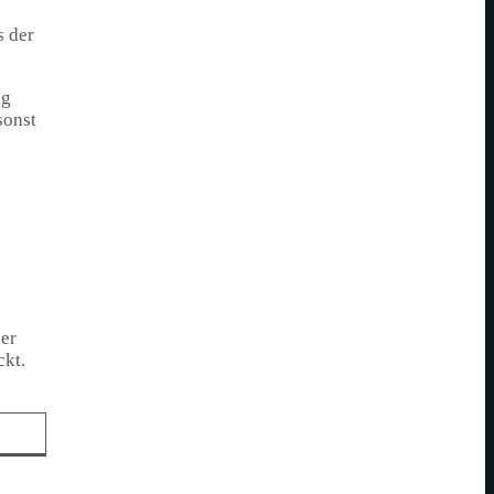
s der
ng
sonst
der
ckt.