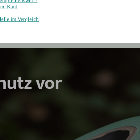
 empfehlenswert?
zum Kauf
elle im Vergleich
hutz vor