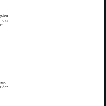
gsten
, das
rt
Band,
or den