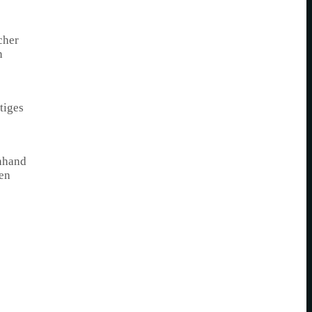
cher
n
tiges
Anhand
en