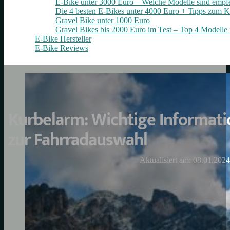
E-Bike unter 3000 Euro – Welche Modelle sind empf
Die 4 besten E‑Bikes unter 4000 Euro + Tipps zum K
Gravel Bike unter 1000 Euro
Gravel Bikes bis 2000 Euro im Test – Top 4 Modelle 
E-Bike Hersteller
E-Bike Reviews
Kurbelarm: Wichtige Informati
zur Fahrradauswahl
Aktualisiert am: 08.01.2024