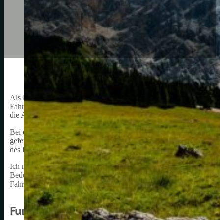
Als leidenschaftlicher Radfahrer möchte ich das wichtige Thema Ku
Fahrrads, denn sie stellen die Verbindung zwischen dem Tretlager u
die Antriebskette und schließlich auf das Hinterrad zu übertragen.
Bei der Auswahl von Kurbelarmen gibt es viele Faktoren zu berücks
gefertigt sind, und das Gewicht. Die ideale Länge der Kurbelarme 
des Fahrers variieren. Daher ist es wichtig, sich gründlich zu inform
Ich möchte meine Erfahrungen und mein Wissen über Kurbelarme teil
Bedürfnisse und Vorlieben zu treffen. In diesem Artikel werde ich 
Fahrradleistung beeinflussen können.
Funktionsweise des Kurbelarms