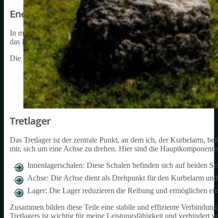
Energieübertragung
In meiner Rolle als Kurbelarm bin ich dafür verantwortlich, die Kraft
das Hinterrad zu übertragen. Ich diene als ein zentrales Element, 
Die Energieübertragung funktioniert folgendermaßen:
Der Fahrer tritt in die Pedale und übt einen Druck aus.
Ich, der Kurbelarm, nutze meine Hebelwirkung, um die Pedalk
Das Kettenblatt dreht sich und zieht die Kette.
Die Kette bewegt das Ritzelpaket am Hinterrad und bringt e
Tretlager
Das Tretlager ist der zentrale Punkt, an dem ich, der Kurbelarm, b
mir, sich um eine Achse zu drehen. Hier sind die Hauptkomponenten,
Innenlagerschalen: Diese Schalen befinden sich auf beiden Se
Achse: Die Achse dient als Drehpunkt für den Kurbelarm und 
Lager: Die Lager reduzieren die Reibung und ermöglichen ei
Zusammen bilden diese Teile eine stabile und effiziente Verbindu
Tretlagers ist wichtig für meine Leistungsfähigkeit und verhindert v