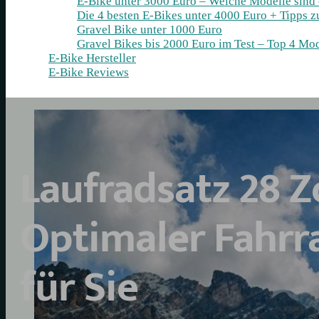
E-Bike unter 3000 Euro – Welche Modelle sind
Die 4 besten E‑Bikes unter 4000 Euro + Tipps 
Gravel Bike unter 1000 Euro
Gravel Bikes bis 2000 Euro im Test – Top 4 Mod
E-Bike Hersteller
E-Bike Reviews
Laufradsatz 28 Zo
Optimaler Fahr
für Sie