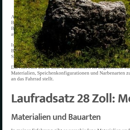
Als begeisterter Radfahrer weiß ich, dass die Wahl des r
Bedeutung ist. Insbesondere möchte ich heute über den La
Bereich der Trekking- und City-Bikes. Die Laufradgröße b
auch das Aussehen des Fahrrads.
In den letzten Jahren habe ich verschiedene Laufradsätze 
Bezug auf Komfort als auch auf Leistung hervorragend ge
Speichenstabilität und unterstützen mich bei längeren Fa
Die Auswahl an 28-Zoll-Laufradsätzen ist unglaublich vie
Materialien, Speichenkonfigurationen und Narbenarten z
an das Fahrrad stellt.
Laufradsatz 28 Zoll: 
Materialien und Bauarten