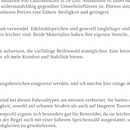
 Bauarten von Laufradsätzen in 28 Zoll. Aluminium ist dabei d
h widerstandsfähig gegenüber Umwelteinflüssen ist. Ebenso sin
 höheren Preises eine höhere Steifigkeit und geringere
um verwendet. Edelstahlspeichen sind generell langlebiger und
 leichter sind. Beide Materialien haben ihre eigenen Vorteile, 
 aufweisen, die vielfältige Reifenwahl ermöglichen. Eine breit
e oft mehr Komfort und Stabilität bieten.
ngsbereichen eingesetzt werden, und ich möchte hier einige d
 sind bei diesen Fahrradtypen am meisten verbreitet. Sie bieten 
keit, sowohl auf urbanen Straßen als auch auf längeren Touren
nprofil eignen sich besonders gut für Rennräder, da sie leicht
in der Regel auch mit einer höheren Speichenzahl ausgestattet, 
ndigkeiten zu gewährleisten.