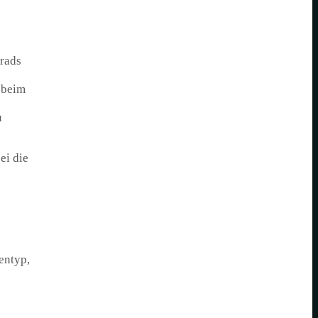
rads
 beim
u
ei die
entyp,