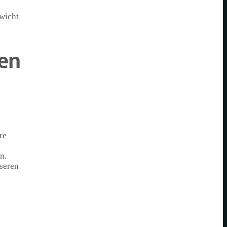
wicht
ßen
re
n.
sseren