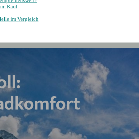
 empfehlenswert?
zum Kauf
elle im Vergleich
ll:
radkomfort