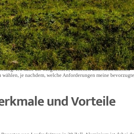
ichtigen Laufradsatzes für mein Fahrrad von entscheidender
ufradsatz 28 Zoll sprechen, eine sehr verbreitete Größe für Rä
eeinflusst das Fahrverhalten, die Leistungsfähigkeit und natür
ausprobiert und festgestellt, dass die 28-Zoll-Option sowohl in
eignet ist. Durch den größeren Durchmesser bieten sie eine bes
hrten, auch auf unebenen Strecken.
lfältig. Ich habe die Möglichkeit, zwischen unterschiedlichen
u wählen, je nachdem, welche Anforderungen meine bevorzugte
Merkmale und Vorteile