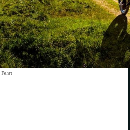
der im
lich
sere
 Fahrt