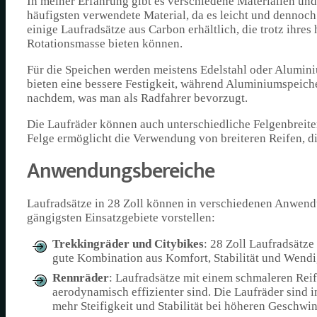
In meiner Erfahrung gibt es verschiedene Materialien und
häufigsten verwendete Material, da es leicht und dennoc
einige Laufradsätze aus Carbon erhältlich, die trotz ihres
Rotationsmasse bieten können.
Für die Speichen werden meistens Edelstahl oder Alumini
bieten eine bessere Festigkeit, während Aluminiumspeichen
nachdem, was man als Radfahrer bevorzugt.
Die Laufräder können auch unterschiedliche Felgenbreiten
Felge ermöglicht die Verwendung von breiteren Reifen, di
Anwendungsbereiche
Laufradsätze in 28 Zoll können in verschiedenen Anwendu
gängigsten Einsatzgebiete vorstellen:
Trekkingräder und Citybikes
: 28 Zoll Laufradsätze
gute Kombination aus Komfort, Stabilität und Wendig
Rennräder
: Laufradsätze mit einem schmaleren Reife
aerodynamisch effizienter sind. Die Laufräder sind 
mehr Steifigkeit und Stabilität bei höheren Geschwi