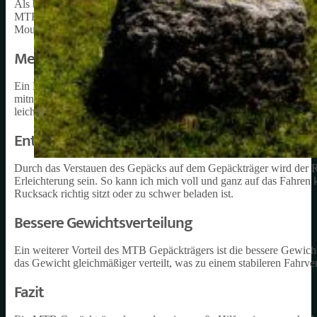
Als begeisterter Mountainbiker weiß ich, wie wichtig es ist, auf 
MTB Gepäckträger kann dabei eine große Hilfe sein. In diesem Absc
Mountainbiker wichtig sein kann.
Mehr Platz für Ausrüstung und Verpflegung
Ein MTB Gepäckträger bietet zusätzlichen Platz für Ausrüstung und
mitnehmen oder auch eine zusätzliche Jacke für den Fall, dass das
leichter transportiert werden.
Entlastung des Rückens
Durch das Verstauen des Gepäcks auf dem Gepäckträger wird der Rü
Erleichterung sein. So kann ich mich voll und ganz auf das Fahre
Rucksack richtig sitzt oder zu schwer beladen ist.
Bessere Gewichtsverteilung
Ein weiterer Vorteil des MTB Gepäckträgers ist die bessere Gewic
das Gewicht gleichmäßiger verteilt, was zu einem stabileren Fahrve
Fazit