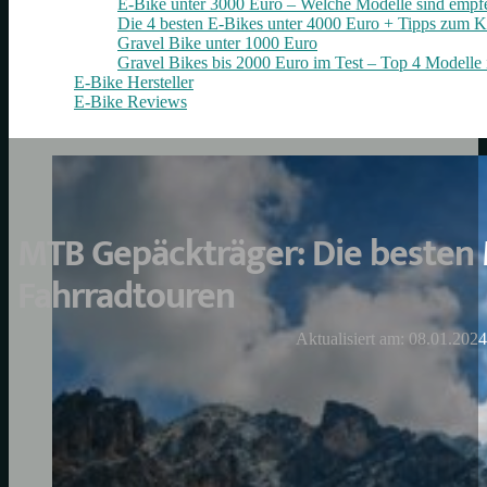
E-Bike unter 3000 Euro – Welche Modelle sind empf
Die 4 besten E‑Bikes unter 4000 Euro + Tipps zum K
Gravel Bike unter 1000 Euro
Gravel Bikes bis 2000 Euro im Test – Top 4 Modelle 
E-Bike Hersteller
E-Bike Reviews
MTB Gepäckträger: Die besten 
Fahrradtouren
Aktualisiert am: 08.01.2024