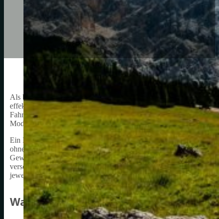
Als begeisterter Mountainbiker weiß ich, wie wichtig es ist, das ri
effektiv zu fahren. Eines der wichtigsten Accessoires für ein Mount
Fahrrad befestigt wird und Platz für Gepäck bietet. Es gibt versch
Modelle für den Einsatz auf anspruchsvollen Trails.
Ein MTB Gepäckträger ist eine großartige Ergänzung für jedes Moun
ohne das Gleichgewicht oder die Manövrierfähigkeit des Fahrrads z
Gewicht auf dem Fahrrad gleichmäßiger zu verteilen, was zu einer ve
verschiedene Arten von Gepäckträgern für Mountainbikes, einschl
jeweils unterschiedliche Vor- und Nachteile haben.
Warum ein MTB Gepäckträger wichtig ist