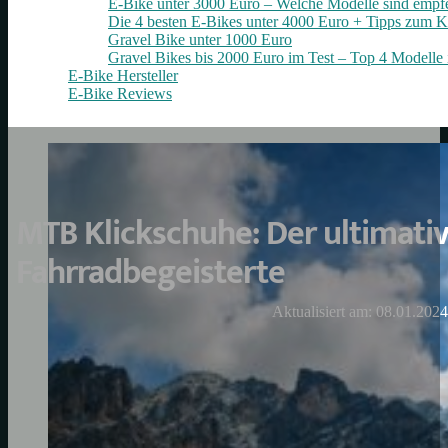
E-Bike unter 3000 Euro – Welche Modelle sind empf
Die 4 besten E‑Bikes unter 4000 Euro + Tipps zum K
Gravel Bike unter 1000 Euro
Gravel Bikes bis 2000 Euro im Test – Top 4 Modelle 
E-Bike Hersteller
E-Bike Reviews
MTB Klickschuhe: Der ultimativ
Fahrradbegeisterte
Aktualisiert am: 08.01.2024