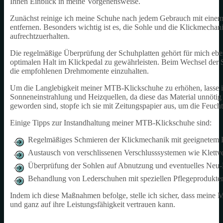
Ihnen Einblick in meine Vorgehensweise.
Zunächst reinige ich meine Schuhe nach jedem Gebrauch mit eine
entfernen. Besonders wichtig ist es, die Sohle und die Klickmecha
aufrechtzuerhalten.
Die regelmäßige Überprüfung der Schuhplatten gehört für mich ebens
optimalen Halt im Klickpedal zu gewährleisten. Beim Wechsel der S
die empfohlenen Drehmomente einzuhalten.
Um die Langlebigkeit meiner MTB-Klickschuhe zu erhöhen, lasse ic
Sonneneinstrahlung und Heizquellen, da diese das Material unnöti
geworden sind, stopfe ich sie mit Zeitungspapier aus, um die Feucht
Einige Tipps zur Instandhaltung meiner MTB-Klickschuhe sind:
Regelmäßiges Schmieren der Klickmechanik mit geeignetem F
Austausch von verschlissenen Verschlusssystemen wie Klettv
Überprüfung der Sohlen auf Abnutzung und eventuelles Neu
Behandlung von Lederschuhen mit speziellen Pflegeprodukte
Indem ich diese Maßnahmen befolge, stelle ich sicher, dass meine 
und ganz auf ihre Leistungsfähigkeit vertrauen kann.