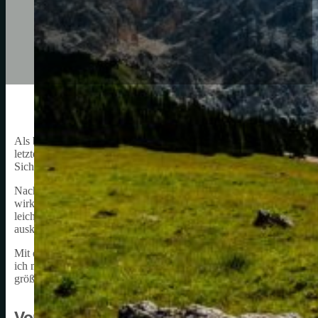
Als begeisterter Mountainbiker weiß ich, wie wichtig die richtige 
letzten Jahren sind MTB-Klickschuhe immer beliebter geworden. Sie
Sicherheit und Komfort. In diesem Artikel möchte ich meine Erfahru
Nachdem ich viele verschiedene Marken und Modelle ausprobiert 
wirklich den Unterschied ausmachen kann. Die bessere Kraftübertra
leichte Überwinden von Hindernissen. War ich anfangs noch skeptis
ausklicken lassen würden, hat mich die Praxis eines Besseren belehr
Mit der Zeit habe ich gelernt, dass das richtige Einstellen der Cleat
ich meine optimale Tretposition finden und gleichzeitig die Belast
größere Ausdauer erreichen und das Fahren insgesamt genießen.
Vor- und Nachteile von MTB-Klickschuhen