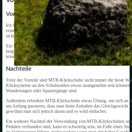
Vorteile
Ich habe festgestellt, dass MTB-Klickschuhe eine bessere Kraftüber
ermöglicht es mir, effizienter zu treten und schneller zu fahren. A
sicher auf den Pedalen bleiben, was insbesondere bei steilen Anstieg
Ein weiterer Vorteil von MTB-Klickschuhen ist die einfache Handha
langwierig anzupassen. Zudem gibt es viele verschiedene Modelle,
können.
Nachteile
Trotz der Vorteile sind MTB-Klickschuhe nicht immer die beste Wahl
Klicksysteme an den Schuhsohlen etwas unangenehm sein können. Die
Wanderungen oder Spaziergänge sind.
Außerdem erfordern MTB-Klickschuhe etwas Übung, um sich an da
am Anfang passieren, dass man beim Anhalten das Gleichgewicht ver
gewöhnt man sich jedoch daran und es wird einfacher.
Ein weiterer Nachteil der Verwendung von MTB-Klickschuhen ist di
Pedalen verbunden sind, kann es schwierig sein, im Falle eines Stur
zu Verletzungen führen, insbesondere wenn man mit hoher Geschwin