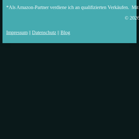
*Als Amazon-Partner verdiene ich an qualifizierten Verkäufen. Mit
© 202
Impressum
||
Datenschutz
||
Blog