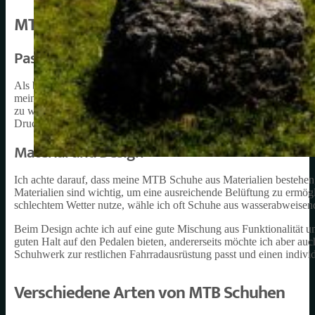
MTB Schuhe Damen: Wichtigste Merkmale
Passform und Größe
Als begeisterte Bikerin weiß ich, dass die richtige Passform und G
meine Zehen zu haben und gleichzeitig einen guten Halt zu gewährl
zu wählen, um sie leicht an meinen Fuß anpassen zu können. Die S
Druckstellen verursachen.
Material und Design
Ich achte darauf, dass meine MTB Schuhe aus Materialien bestehen,
Materialien sind wichtig, um eine ausreichende Belüftung zu ermö
schlechtem Wetter nutze, wähle ich oft Schuhe aus wasserabweisen
Beim Design achte ich auf eine gute Mischung aus Funktionalität u
guten Halt auf den Pedalen bieten, andererseits möchte ich aber auch
Schuhwerk zur restlichen Fahrradausrüstung passt und einen individu
Verschiedene Arten von MTB Schuhen