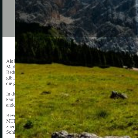
Als begeisterte Mountainbikerin ist die Wahl des richtigen Schuhwe
Markt für MTB-Schuhe für Damen (MTB Schuhe Damen) enorm zuge
Bedürfnissen jeder Bikerin gerecht zu werden. Diese Vielfalt ist eine
gibt, den perfekten Schuh zu finden. Andererseits kann die Fülle a
die gerade erst in die Welt des Mountainbikens eintauchen.
In den folgenden Abschnitten möchte ich einige der wichtigsten Fa
kaufe. Es gibt natürlich keine „einzige Größe“ für alle Bikerinnen,
anderen dabei helfen können, den für sie passenden Schuh auszuwä
Bevor ich auf die spezifischen Merkmale eingehe, ist es wichtig zu 
MTB Schuhe für Damen für verschiedene Disziplinen wie Cross-Coun
zuerst festzustellen, für welchen Zweck ich den Schuh benötige. Die
Sohlentypen und anderen Aspekten.