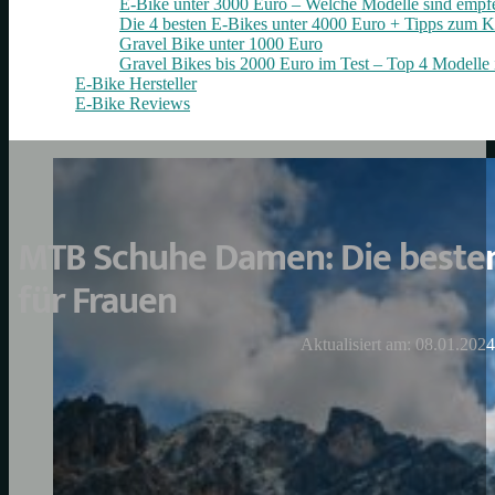
E-Bike unter 3000 Euro – Welche Modelle sind empf
Die 4 besten E‑Bikes unter 4000 Euro + Tipps zum K
Gravel Bike unter 1000 Euro
Gravel Bikes bis 2000 Euro im Test – Top 4 Modelle 
E-Bike Hersteller
E-Bike Reviews
MTB Schuhe Damen: Die beste
für Frauen
Aktualisiert am: 08.01.2024