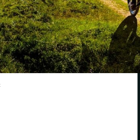
e
rungen
en
swahl
 den
t