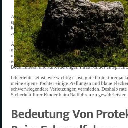
Als begeisterter Radfahrer kann ich die Wichtigkeit eine
speziell entwickelten Schutzjacken sind ein wesentlicher
können im Falle eines Sturzes Verletzungen erheblich red
zum Thema Protektorenjacken für Kinder im Zusammenha
Auf dem Markt gibt es eine große Auswahl an Protektoren
und in verschiedenen Preisklassen erhältlich sind. Sie re
umfassenderen Lösungen, die zusätzlichen Schutz für den
einer Protektorenjacke für Ihr Kind ist es wichtig, eine f
Bedürfnissen und Anforderungen Ihres Kindes entspricht.
Ich erlebte selbst, wie wichtig es ist, gute Protektorenja
meine eigene Tochter einige Prellungen und blaue Flecke
schwerwiegendere Verletzungen vermieden. Deshalb rate 
Sicherheit Ihrer Kinder beim Radfahren zu gewährleisten.
Bedeutung Von Protek