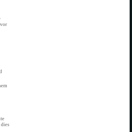
e
 vor
d
inem
ute
 dies