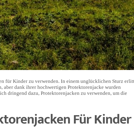
s guten Protektorenjacken für Kinder nicht genug betonen. Dies
 Bestandteil der Sicherheitsausrüstung für junge Radfahrer und
uzieren. In diesem Artikel teile ich meine Gedanken und Erfah
ng mit dem Fahrradfahren.
jacken für Kinder, die unterschiedliche Schutzbereiche abdeck
ichen von einfachen Schulter- und Ellbogenschützern bis hin zu
 Rücken, die Brust und sogar den Unterleib bieten. Bei der Au
undierte Entscheidung zu treffen und ein Produkt zu wählen, das
cken für Kinder zu verwenden. In einem unglücklichen Sturz erlit
n, aber dank ihrer hochwertigen Protektorenjacke wurden
ich dringend dazu, Protektorenjacken zu verwenden, um die
torenjacken Für Kinder