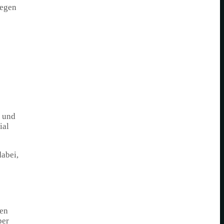
legen
n und
ial
dabei,
ren
per