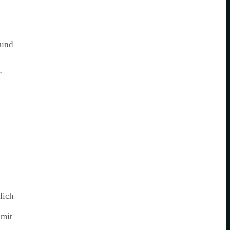
 und
r
lich
amit