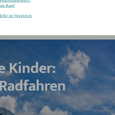
 empfehlenswert?
zum Kauf
elle im Vergleich
e Kinder:
 Radfahren