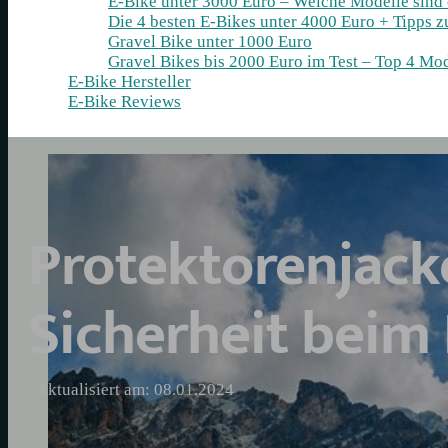
E-Bike unter 3000 Euro – Welche Modelle sind
Die 4 besten E‑Bikes unter 4000 Euro + Tipps 
Gravel Bike unter 1000 Euro
Gravel Bikes bis 2000 Euro im Test – Top 4 Mod
E-Bike Hersteller
E-Bike Reviews
Protektorenjack
Sicherheit beim
Aktualisiert am: 08.01.2024