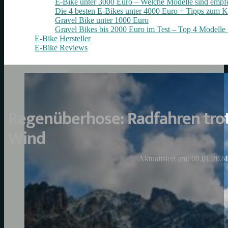
E-Bike unter 3000 Euro – Welche Modelle sind empf
Die 4 besten E‑Bikes unter 4000 Euro + Tipps zum K
Gravel Bike unter 1000 Euro
Gravel Bikes bis 2000 Euro im Test – Top 4 Modelle 
E-Bike Hersteller
E-Bike Reviews
Regenüberhose: Radfahren tro
Wind
Aktualisiert am: 08.01.2024