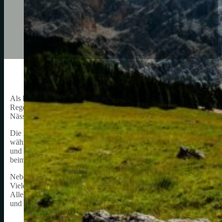
Als begeisterter Radfahrer weiß ich, wie wichtig es ist, sich auf jed
Regen oder gar im Falle von plötzlichen Wetteränderungen benötigt 
Nässe und hält den unteren Teil des Körpers, insbesondere der Bei
Die Regenüberhose ist aus wasserabweisendem Material gefertigt, of
während es gleichzeitig atmungsaktiv ist. Bei der Auswahl der ric
und Gewicht zu achten, um den bestmöglichen Schutz in verschied
beim Kauf ebenfalls berücksichtigt werden, da die Hose während de
Neben dem Schutz vor Regen bieten Regenüberhosen auch Vorteile w
Viele Modelle verfügen über reflektierende Elemente, um die Siche
Alles in allem ist die Regenüberhose ein wesentliches Zubehörteil
und trocken zu bleiben.