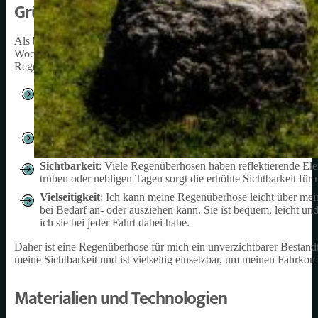
Gründe Für Eine Regenüberhose Beim Rad
Als begeisterter Radfahrer weiß ich, wie wichtig es ist, die richt
Wochenendausflüge angenehm zu gestalten. Eine wesentliche Ausrüs
Regenüberhose. Hier sind einige Gründe, warum ich eine Regenüb
Schutz vor Nässe
: Eine der Hauptfunktionen einer Regenübe
Tagen oder auf nassen Straßen hält die Überhose meine Bein
mögliche Hautreizungen aufgrund von Feuchtigkeit und Reib
Winddicht
: Eine gute Regenüberhose bietet mir auch Schut
kalten Wind ausgesetzt, was die Fahrt angenehmer und sicher
Sichtbarkeit
: Viele Regenüberhosen haben reflektierende Ele
trüben oder nebligen Tagen sorgt die erhöhte Sichtbarkeit für
Vielseitigkeit
: Ich kann meine Regenüberhose leicht über mein
bei Bedarf an- oder ausziehen kann. Sie ist bequem, leicht u
ich sie bei jeder Fahrt dabei habe.
Daher ist eine Regenüberhose für mich ein unverzichtbarer Bestand
meine Sichtbarkeit und ist vielseitig einsetzbar, um meinen Fahrk
Materialien und Technologien