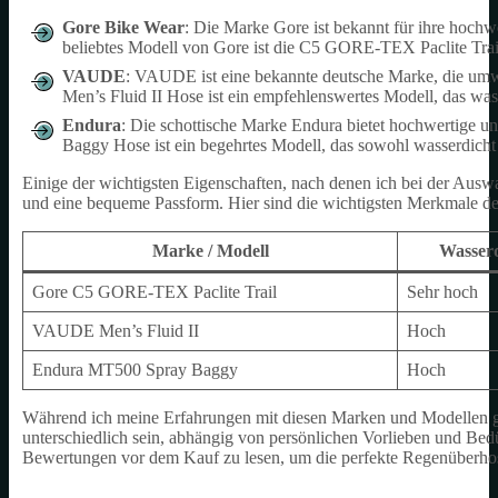
Gore Bike Wear
: Die Marke Gore ist bekannt für ihre hoch
beliebtes Modell von Gore ist die C5 GORE-TEX Paclite Trail 
VAUDE
: VAUDE ist eine bekannte deutsche Marke, die umw
Men’s Fluid II Hose ist ein empfehlenswertes Modell, das wass
Endura
: Die schottische Marke Endura bietet hochwertige 
Baggy Hose ist ein begehrtes Modell, das sowohl wasserdicht a
Einige der wichtigsten Eigenschaften, nach denen ich bei der Ausw
und eine bequeme Passform. Hier sind die wichtigsten Merkmale d
Marke / Modell
Wasserd
Gore C5 GORE-TEX Paclite Trail
Sehr hoch
VAUDE Men’s Fluid II
Hoch
Endura MT500 Spray Baggy
Hoch
Während ich meine Erfahrungen mit diesen Marken und Modellen get
unterschiedlich sein, abhängig von persönlichen Vorlieben und Bedü
Bewertungen vor dem Kauf zu lesen, um die perfekte Regenüberhose