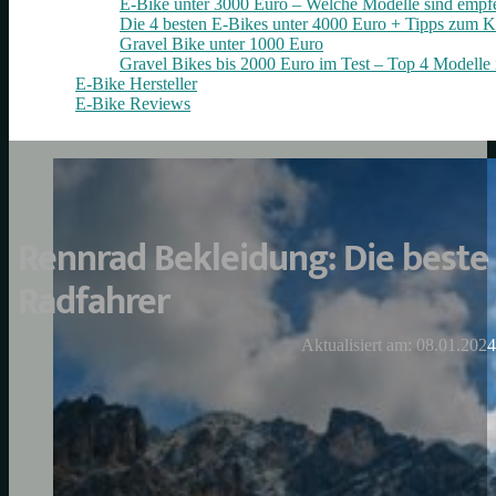
E-Bike unter 3000 Euro – Welche Modelle sind empf
Die 4 besten E‑Bikes unter 4000 Euro + Tipps zum K
Gravel Bike unter 1000 Euro
Gravel Bikes bis 2000 Euro im Test – Top 4 Modelle 
E-Bike Hersteller
E-Bike Reviews
Rennrad Bekleidung: Die beste
Radfahrer
Aktualisiert am: 08.01.2024