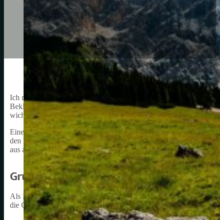
Ich möchte heute über das Thema Rennradbekleidung sprechen. Als l
Bekleidung für eine angenehme und erfolgreiche Fahrt ist. Rennrad
wichtigen Punkten. Sie ist speziell für die Bedürfnisse von Radfahre
Eine der wichtigsten Eigenschaften von Rennradbekleidung ist ihre
den Luftwiderstand zu reduzieren und die Aerodynamik zu verbesser
aus atmungsaktiven Materialien gefertigt, die den Schweiß schnell 
Grundlagen der Rennradbekleidung
Als Rennradfahrer ist es wichtig, die richtige Bekleidung zu trag
die Grundlagen der Rennradbekleidung erläutern, einschließlich d