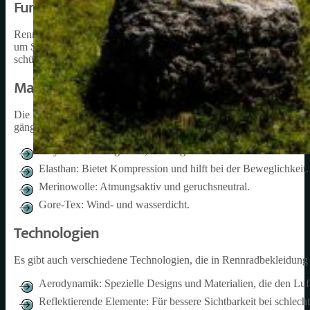
Funktionsweise von Rennradbekleidung
Rennradbekleidung ist so konzipiert, dass sie den Anforderungen d
um Schweiß abzuleiten und den Körper trocken zu halten. Gleichze
schützen. Darüber hinaus sollte sie auch eine gewisse Kompression
Materialien
Die Materialien, aus denen Rennradbekleidung hergestellt wird, spie
gängigsten Materialien:
Polyester: Atmungsaktiv, feuchtigkeitsableitend und schnell t
Elasthan: Bietet Kompression und hilft bei der Beweglichkeit.
Merinowolle: Atmungsaktiv und geruchsneutral.
Gore-Tex: Wind- und wasserdicht.
Technologien
Es gibt auch verschiedene Technologien, die in Rennradbekleidung in
Aerodynamik: Spezielle Designs und Materialien, die den Luf
Reflektierende Elemente: Für bessere Sichtbarkeit bei schlecht