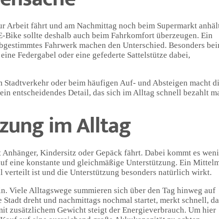
ur Arbeit fährt und am Nachmittag noch beim Supermarkt anhält
s E-Bike sollte deshalb auch beim Fahrkomfort überzeugen. Ein
t abgestimmtes Fahrwerk machen den Unterschied. Besonders be
ine Federgabel oder eine gefederte Sattelstütze dabei,
 im Stadtverkehr oder beim häufigen Auf- und Absteigen macht d
 ein entscheidendes Detail, das sich im Alltag schnell bezahlt m
tzung im Alltag
it Anhänger, Kindersitz oder Gepäck fährt. Dabei kommt es wen
uf eine konstante und gleichmäßige Unterstützung. Ein Mittel
l verteilt ist und die Unterstützung besonders natürlich wirkt.
in. Viele Alltagswege summieren sich über den Tag hinweg auf
Stadt dreht und nachmittags nochmal startet, merkt schnell, da
 mit zusätzlichem Gewicht steigt der Energieverbrauch. Um hier