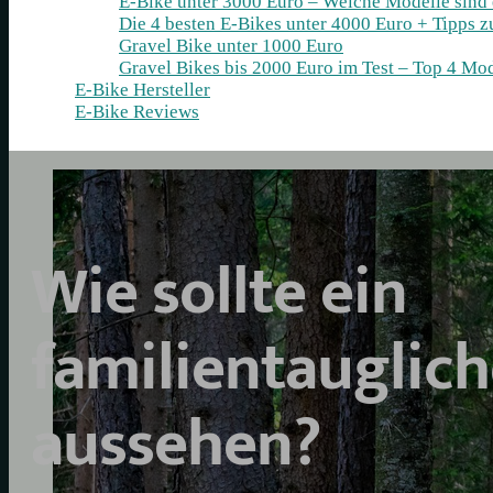
E-Bike unter 3000 Euro – Welche Modelle sind
Die 4 besten E‑Bikes unter 4000 Euro + Tipps 
Gravel Bike unter 1000 Euro
Gravel Bikes bis 2000 Euro im Test – Top 4 Mod
E-Bike Hersteller
E-Bike Reviews
Wie sollte ein
familientauglich
aussehen?