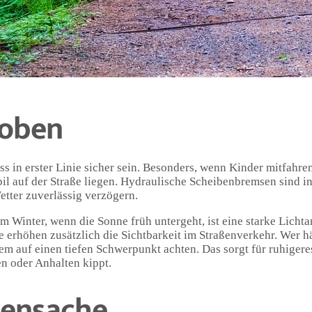
lender bestimmt werden, sondern auch vom Stundenplan, Kita-
ell die Frage nach einem geeigneten Verkehrsmittel. Viele Fami
n und oft auch Zeit. Doch was macht ein E-Bike eigentlich
 oben
ss in erster Linie sicher sein. Besonders, wenn Kinder mitfahre
bil auf der Straße liegen. Hydraulische Scheibenbremsen sind i
tter zuverlässig verzögern.
m Winter, wenn die Sonne früh untergeht, ist eine starke Licht
e erhöhen zusätzlich die Sichtbarkeit im Straßenverkehr. Wer h
em auf einen tiefen Schwerpunkt achten. Das sorgt für ruhigere
n oder Anhalten kippt.
bensache