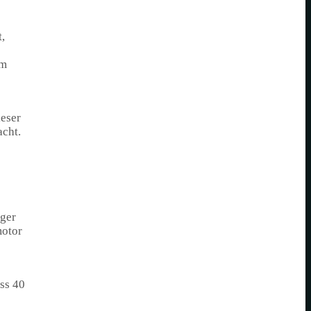
,
im
ieser
acht.
iger
motor
ss 40