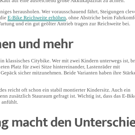
 Kauf auf eine ausreichend große Akkukapazität zu achten.
iniges herausholen. Wer vorausschauend fährt, Steigungen clev
 die
E-Bike Reichweite erhöhen
, ohne Abstriche beim Fahrkomf
tung und ein gut geölter Antrieb tragen zur Reichweite bei.
chen und mehr
in klassisches Citybike. Wer mit zwei Kindern unterwegs ist, b
ten Platz für zwei Sitze hintereinander, Lastenräder mit
 Gepäck sicher mitzunehmen. Beide Varianten haben ihre Stärk
s reicht oft schon ein stabil montierter Kindersitz. Auch ein
nn zusätzlich Stauraum gefragt ist. Wichtig ist, dass das E-Bik
 anfühlt.
ng macht den Unterschi