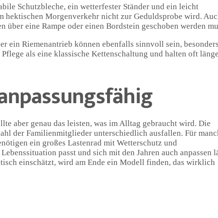
abile Schutzbleche, ein wetterfester Ständer und ein leicht
im hektischen Morgenverkehr nicht zur Geduldsprobe wird. Auc
den über eine Rampe oder einen Bordstein geschoben werden mu
 ein Riemenantrieb können ebenfalls sinnvoll sein, besonder
Pflege als eine klassische Kettenschaltung und halten oft läng
t anpassungsfähig
llte aber genau das leisten, was im Alltag gebraucht wird. Die
l der Familienmitglieder unterschiedlich ausfallen. Für manch
enötigen ein großes Lastenrad mit Wetterschutz und
Lebenssituation passt und sich mit den Jahren auch anpassen lä
tisch einschätzt, wird am Ende ein Modell finden, das wirklich