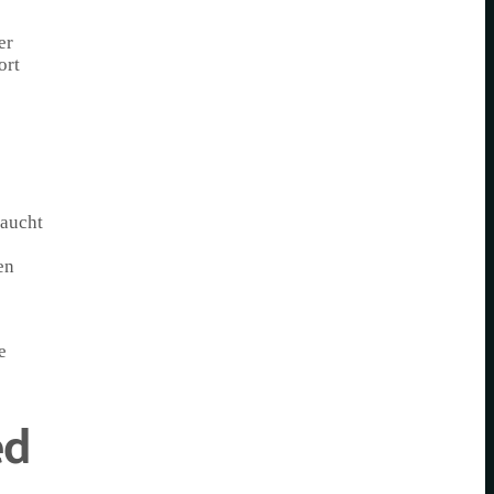
er
ort
raucht
en
e
ed