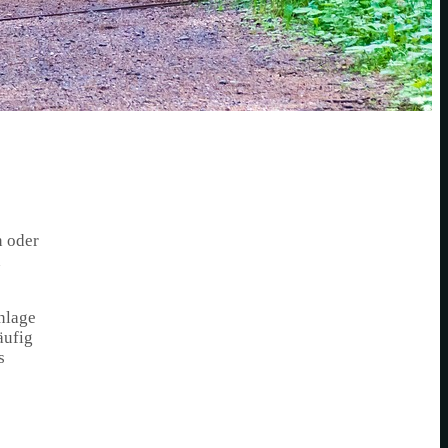
lien
n oder
n
anlage
äufig
s