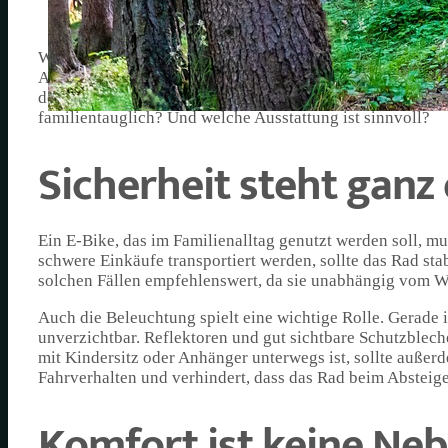
Wenn die täglichen Wege nicht mehr nur vom eigenen Ka
Abholzeiten und Wochenendeinkauf, dann stellt sich schn
denken über ein E-Bike nach, denn das spart Sprit, Nerve
familientauglich? Und welche Ausstattung ist sinnvoll?
Sicherheit steht ganz
Ein E-Bike, das im Familienalltag genutzt werden soll, mu
schwere Einkäufe transportiert werden, sollte das Rad sta
solchen Fällen empfehlenswert, da sie unabhängig vom We
Auch die Beleuchtung spielt eine wichtige Rolle. Gerade i
unverzichtbar. Reflektoren und gut sichtbare Schutzblech
mit Kindersitz oder Anhänger unterwegs ist, sollte außerd
Fahrverhalten und verhindert, dass das Rad beim Absteige
Komfort ist keine Ne