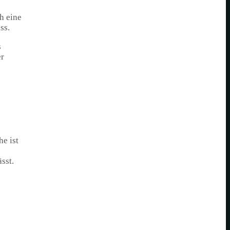
h eine
ss.
s
er
e ist
sst.