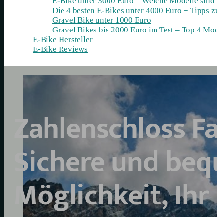
E-Bike unter 3000 Euro – Welche Modelle sind
Die 4 besten E‑Bikes unter 4000 Euro + Tipps 
Gravel Bike unter 1000 Euro
Gravel Bikes bis 2000 Euro im Test – Top 4 Mod
E-Bike Hersteller
E-Bike Reviews
Zahlenschloss Fa
Sichere und be
Möglichkeit, Ihr