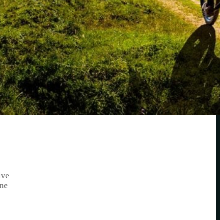
 auf
Stress
,
ss es
em,
ive
ine