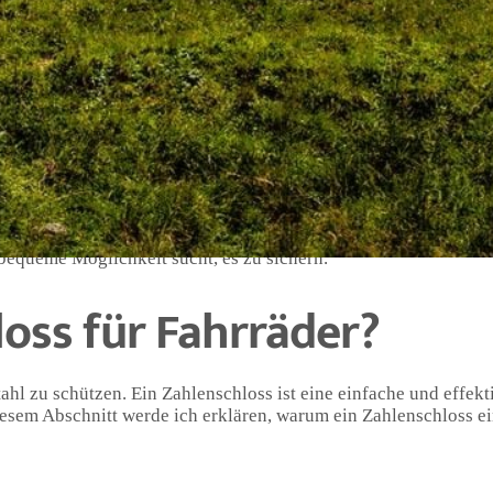
war sofort begeistert. Als begeisterter Radfahrer bin ich immer
ine Fahrradtouren sicherer und angenehmer machen. Das
in Fahrrad vor Diebstahl zu schützen und mir gleichzeitig den 
tet eine hohe Sicherheit. Anstatt einen Schlüssel zu verwenden
s Schloss zu öffnen. Dies macht es besonders praktisch für
n. Das Zahlenschloss Fahrrad ist auch robust und haltbar, so da
uverlässig bleibt. Ich empfehle das Zahlenschloss Fahrrad jed
bequeme Möglichkeit sucht, es zu sichern.
oss für Fahrräder?
tahl zu schützen. Ein Zahlenschloss ist eine einfache und effekt
iesem Abschnitt werde ich erklären, warum ein Zahlenschloss e