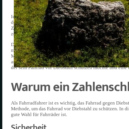
Ich habe kürzlich das Zahlenschloss Fahrrad entdeckt und 
der Suche nach neuen und innovativen Produkten, die me
Zahlenschloss Fahrrad ist eine großartige Möglichkeit, me
zu ersparen, einen Schlüssel mit mir herumzutragen.
Das Zahlenschloss Fahrrad ist einfach zu bedienen und bie
muss man einfach eine Zahlenkombination eingeben, um da
Menschen, die ihren Schlüssel oft verlieren oder vergesse
auch bei schlechtem Wetter oder bei häufigem Gebrauch z
der sein Fahrrad vor Diebstahl schützen möchte und eine 
Warum ein Zahlenschl
Als Fahrradfahrer ist es wichtig, das Fahrrad gegen Diebs
Methode, um das Fahrrad vor Diebstahl zu schützen. In d
gute Wahl für Fahrräder ist.
Sicherheit