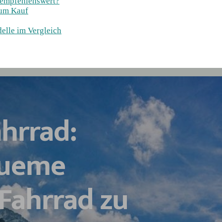
 empfehlenswert?
zum Kauf
elle im Vergleich
hrrad:
queme
 Fahrrad zu