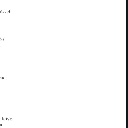
üssel
00
.
rad
ektive
en