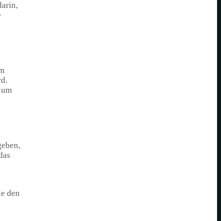
darin,
e
em
rd.
, um
geben,
das
ie den