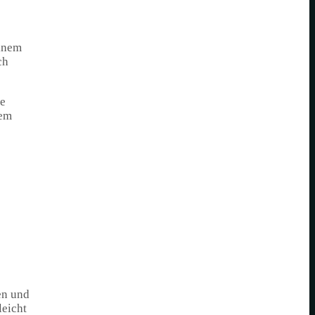
einem
ch
ie
dem
en und
leicht