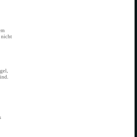
nem
 nicht
gel,
ind.
s